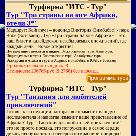
Турфирма "ИТС - Тур"
Тур "Три страны на юге Африки,
отели 3*"
Маршрут: Кейптаун – водопад Виктория (Зимбабве) - парк
Чобе (Ботсвана) . Тур «Три страны на юге Африки» – это
ваш билет в калейдоскоп незабываемых впечатлений, где
каждый день – новое открытие!
Путешествие относится к видам:
Экскурсионные туры. Авиа туры.
Индивидуальные туры. Экзотические туры. Автобусные туры.
Экскурсии и отдых в туре:
в Африку, в Зимбабве, в ЮАР, в Ботсвану
Продолжительность в днях: 8
Стоимость: 236766 руб.($ 2760) без переезда
Программа тура
Турфирма "ИТС - Тур"
Тур "Танзания для любителей
приключений"
Готовы к экспедиции, которая воспламенит ваш дух
исследователя и навсегда изменит ваше представление об
Африке? Тур " Танзания для любителей приключений" –
это не просто поездка, это погружение в самое сердце
дикой, необузданной и невероятно красивой природы!