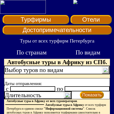
Турфирмы
Отели
Достопримечательности
Туры от всех турфирм Петербурга
По странам
По видам
Автобусные туры в Африку из СПб.
Выбор туров по видам
Даты отправления:
c
по
Длительность
Показать
Автобусные туры в Африку от всех туроператоров
.
Автобусные туры в Африку
от всех турфирм
Петербурга в едином списке
"Информационной системы"
. Список
автобусных туров в Африку пополняется турфирмами самостоятельно в