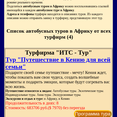
режиме реального времени.
Поделиться
автобусным туром в Африку
можно воспльзовавшись ссылкой
имеющейся в каждом
автобусном туре в Африку
.
Адреса и телефоны
турфирм находятся в описаниях туров. Из каждого
описания можно отправить заявку в турфирму, представившую этот тур.
Список автобусных туров в Африку от всех
турфирм (4)
Турфирма "ИТС - Тур"
Тур "Путешествие в Кению для всей
семьи"
Подарите своей семье путешествие - мечту! Кения ждет,
чтобы показать вам свои чудеса, создать волшебные
моменты и подарить эмоции, которые будут согревать вас
всю жизнь.
Путешествие относится к видам:
Автобусные туры. Экзотические туры.
Индивидуальные туры. Авиа туры. Экскурсионные туры.
Экскурсии и отдых в туре:
в Африку, в Кению
Продолжительность в днях: 8
Стоимость: 683706 руб.($ 7970) без переезда
Программа тура